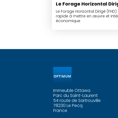
Le Forage Horizontal Dir
Le Forage Horizontal Dirigé (FHD
rapide à mettre en œuvre et inté
économique
Immeuble Ottawa
Parc du Saint-Laurent
54 route de Sartrouville
78230 Le Pecq
France