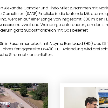
n Alexandre Cambier und Théo Millet zusammen mit Marily
 Cornelissen (SADE) Einblicke in die laufende Mikrotunne
it sind, werden auf einer Länge von insgesamt 1300 m den F
wasserschutzwall und Weinberge unterqueren, um den str
derum ganz Südostfrankreich mit Gas beliefert.
 Sili in Zusammenarbeit mit Alcyme Rambaud (HDI) das Of
es Jahres fertiggestellte DN400-HD-Anlandung wird drei s
ische Stromnetz anschließen.