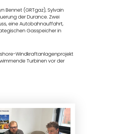
n Bennet (GRTgaz), Sylvain
lquerung der Durance. Zwei
luss, eine Autobahnauffahrt,
ategischen Gasspeicher in
fshore-Windkraftanlagenprojekt
chwimmende Turbinen vor der