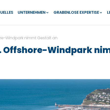
UELLES
UNTERNEHMEN
GRABENLOSE EXPERTISE
L
hore-Windpark nimmt Gestalt an
3. Offshore-Windpark ni